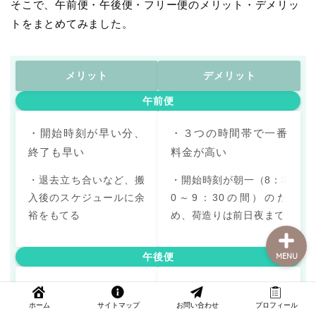
そこで、午前便・午後便・フリー便のメリット・デメリッ
トをまとめてみました。
部屋探し
メリット
デメリット
引っ越し
午前便
・開始時刻が早い分、
・３つの時間帯で一番
くらしの豆知識
終了も早い
料金が高い
おうち時間の楽しみ方
・退去立ち合いなど、搬
・開始時刻が朝一（8：3
入後のスケジュールに余
0～9：30の間）のた
裕をもてる
め、荷造りは前日夜まで
午後便
MENU
・当日の昼まで荷造り
・開始時刻を指定でき
ホーム
サイトマップ
お問い合わせ
プロフィール
や掃除ができる
ないので、終了が遅く