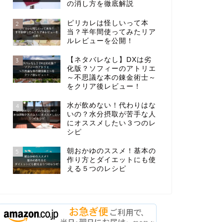
の消し方を徹底解説
ピリカレは怪しいって本
2
当？半年間使ってみたリア
ルレビューを公開！
【ネタバレなし】DXは劣
3
化版？ソフィーのアトリエ
～不思議な本の錬金術士～
をクリア後レビュー！
水が飲めない！代わりはな
4
いの？水分摂取が苦手な人
にオススメしたい３つのレ
シピ
朝おかゆのススメ！基本の
5
作り方とダイエットにも使
える５つのレシピ