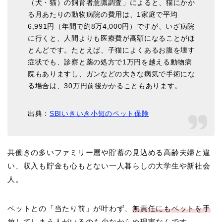
（犬・猫）の飼育者意識調査」によると、猫にかか
る月あたりの動物病院の費用は、1家庭で平均
6,991円（年間で約8万4,000円）ですが、いざ病院
に行くと、人間よりも医療費が高額になることがほ
とんどです。たとえば、子猫によくあるお腹を壊す
症状でも、診察と薬の処方で1万円を越える動物病
院もありますし、ガンなどの大きな病気で手術にな
る場合は、30万円前後かかることもあります。
出典：
SBIいきいき小短のペット保険
共働きの多いファミリー層や貯蓄の見込める高齢夫婦と違
い、収入も貯金も心もとない一人暮らしの大学生や新社会
人。
ペットとの「当たり前」が叶わず、
無責任にもペットを手
放してしまう人がいるのも少なからぬ現実
なんです。