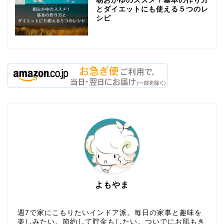
朝おかゆのススメ！基本の作り方
とダイエットにも使える５つのレ
シピ
よもやま
部屋探し
週7で家にこもりたいインドア派。毎日の家事と趣味を
引っ越し
楽しみたい。節約して貯金もしたい。ついでにお肌もき