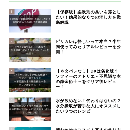
1
【保存版】柔軟剤の臭いを落とし
たい！効果的な６つの消し方を徹
底解説
2
ピリカレは怪しいって本当？半年
間使ってみたリアルレビューを公
開！
3
【ネタバレなし】DXは劣化版？
ソフィーのアトリエ～不思議な本
の錬金術士～をクリア後レビュ
ー！
4
水が飲めない！代わりはないの？
水分摂取が苦手な人にオススメし
たい３つのレシピ
5