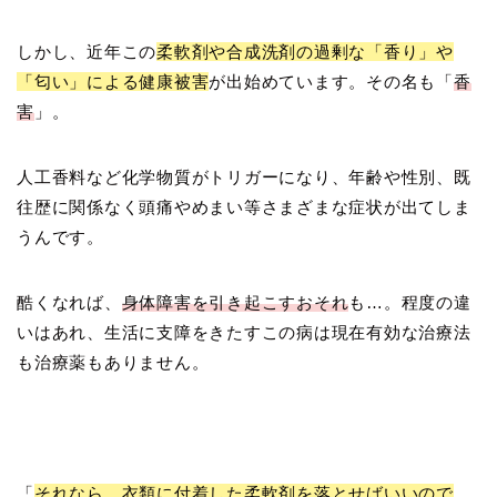
しかし、近年この
柔軟剤や合成洗剤の過剰な「香り」や
「匂い」による健康被害
が出始めています。その名も「
香
害
」。
人工香料など化学物質がトリガーになり、年齢や性別、既
往歴に関係なく頭痛やめまい等さまざまな症状が出てしま
うんです。
酷くなれば、
身体障害を引き起こすおそれ
も…。程度の違
いはあれ、生活に支障をきたすこの病は現在有効な治療法
も治療薬もありません。
「
それなら、衣類に付着した柔軟剤を落とせばいいので