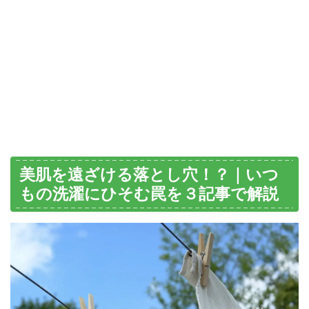
美肌を遠ざける落とし穴！？｜いつ
もの洗濯にひそむ罠を３記事で解説