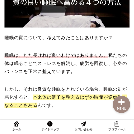
部屋探し
睡眠の質について、考えてみたことはありますか？
引っ越し
睡眠は、ただ長ければ良いわけではありません。
私たちの
くらしの豆知識
体は眠ることでストレスを解消し、疲労を回復し、心身の
バランスを正常に整えています。
おうち時間の楽しみ方
しかし、それは良質な睡眠をとれている場合。睡眠の質が
悪化すると、
本来体の調子を整えるはずの時間が逆効果に
なることもある
んです。
MENU
蓄積するストレス、ホルモンバランスの崩壊、活動量は自
ホーム
サイトマップ
お問い合わせ
プロフィール
然と減少し、基礎代謝も下がり…体重の増加や気分の不安