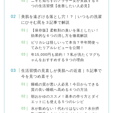
ニキビ知らずのアラサー女が実践する５
つの生活習慣【改善したい人必見】
美肌を遠ざける落とし穴！？｜いつもの洗濯
にひそむ罠を３記事で解説
【保存版】柔軟剤の臭いを落としたい！
効果的な６つの消し方を徹底解説
ピリカレは怪しいって本当？半年間使っ
てみたリアルレビューを公開！
年15,000円も節約！？私が洗たくマグち
ゃんをおすすめする９つの理由
生活習慣の見直しが美肌への近道｜５記事で
今を見つめ直そう
睡眠の質が悪い人必見！今日からできる
質の良い睡眠へ高める４つの方法
朝おかゆのススメ！基本の作り方とダイ
エットにも使える５つのレシピ
水が飲めない！代わりはないの？水分摂