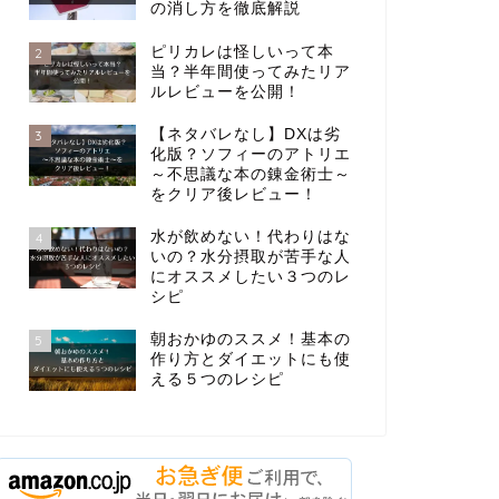
の消し方を徹底解説
ピリカレは怪しいって本
2
当？半年間使ってみたリア
ルレビューを公開！
【ネタバレなし】DXは劣
3
化版？ソフィーのアトリエ
～不思議な本の錬金術士～
をクリア後レビュー！
水が飲めない！代わりはな
4
いの？水分摂取が苦手な人
にオススメしたい３つのレ
シピ
朝おかゆのススメ！基本の
5
作り方とダイエットにも使
える５つのレシピ