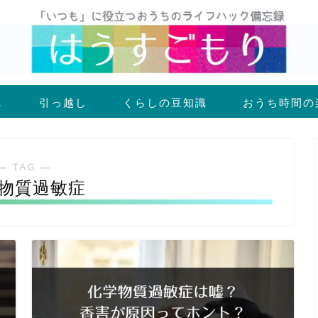
し
引っ越し
くらしの豆知識
おうち時間の
― TAG ―
物質過敏症