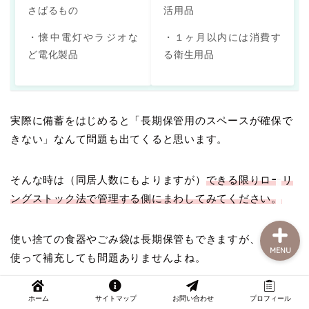
さばるもの
活用品
・懐中電灯やラジオな
・１ヶ月以内には消費す
ど電化製品
る衛生用品
部屋探し
引っ越し
実際に備蓄をはじめると「長期保管用のスペースが確保で
くらしの豆知識
きない」なんて問題も出てくると思います。
おうち時間の楽しみ方
そんな時は（同居人数にもよりますが）
できる限りローリ
ングストック法で管理する側にまわしてみてください。
使い捨ての食器やごみ袋は長期保管もできますが、日常で
MENU
使って補充しても問題ありませんよね。
逆に、緊急用トイレや懐中電灯は頻繁に使いませんから、
ホーム
サイトマップ
お問い合わせ
プロフィール